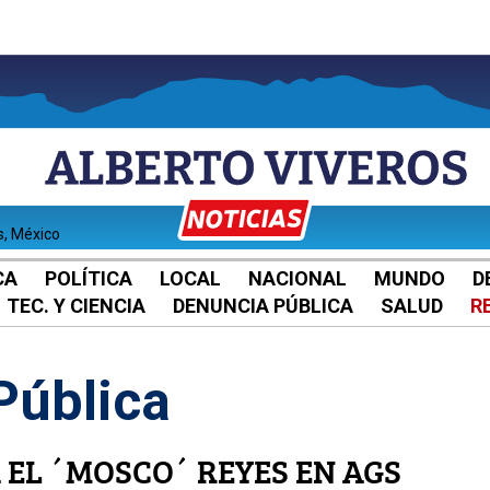
s, México
CA
POLÍTICA
LOCAL
NACIONAL
MUNDO
D
TEC. Y CIENCIA
DENUNCIA PÚBLICA
SALUD
R
Pública
 EL ´MOSCO´ REYES EN AGS