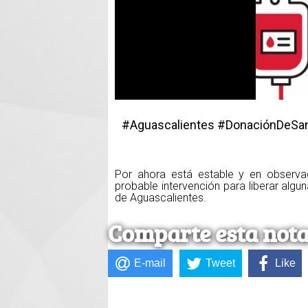
#Aguascalientes #DonaciónDeSa
Por ahora está estable y en observac
probable intervención para liberar algu
de Aguascalientes.
Comparte esta not
E-mail
Tweet
Like