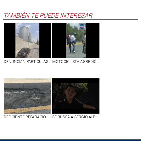
TAMBIÉN TE PUEDE INTERESAR
DENUNCIAN PARTÍCULAS EN EL AMBIENTE QUE ARROJA PLANTA EN CONVENCIÓN Y ZARAGOZA EN AGS
MOTOCICLISTA AGREDIÓ A UNOS ABUELITOS EN JESÚS MARÍA Y TERMINÓ SIENDO GOLPEADO | VIDEO
DEFICIENTE REPARACIÓN DE BACHE EN CALLE LÓPEZ VELARDE EN EL PRIMER CUADRO DE AGUASCALIENTES
SE BUSCA A SERGIO ALDAIR LÓPEZ GARCÍA DE 16 AÑOS, DESAPARECIDO EN JALISCO