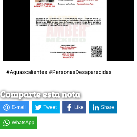
#Aguascalientes #PersonasDesaparecidas
Comparte esta nota
E-mail
Tweet
Like
Share
WhatsApp