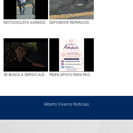
MOTOCICLISTA AGREDIÓ A UNOS ABUELITOS EN JESÚS MARÍA Y TERMINÓ SIENDO GOLPEADO | VIDEO
DEFICIENTE REPARACIÓN DE BACHE EN CALLE LÓPEZ VELARDE EN EL PRIMER CUADRO DE AGUASCALIENTES
SE BUSCA A SERGIO ALDAIR LÓPEZ GARCÍA DE 16 AÑOS, DESAPARECIDO EN JALISCO
PIDEN APOYO PARA PAGAR GASTOS MÉDICOS DE UNA PEQUEÑA QUE SUFRIÓ UN DERRAME CEREBRAL
Alberto Viveros Noticias