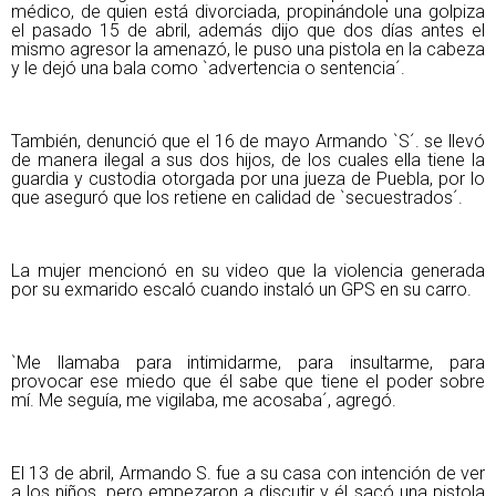
médico, de quien está divorciada, propinándole una golpiza
el pasado 15 de abril, además dijo que dos días antes el
mismo agresor la amenazó, le puso una pistola en la cabeza
y le dejó una bala como `advertencia o sentencia´.
También, denunció que el 16 de mayo Armando `S´. se llevó
de manera ilegal a sus dos hijos, de los cuales ella tiene la
guardia y custodia otorgada por una jueza de Puebla, por lo
que aseguró que los retiene en calidad de `secuestrados´.
La mujer mencionó en su video que la violencia generada
por su exmarido escaló cuando instaló un GPS en su carro.
`Me llamaba para intimidarme, para insultarme, para
provocar ese miedo que él sabe que tiene el poder sobre
mí. Me seguía, me vigilaba, me acosaba´, agregó.
El 13 de abril, Armando S. fue a su casa con intención de ver
a los niños, pero empezaron a discutir y él sacó una pistola