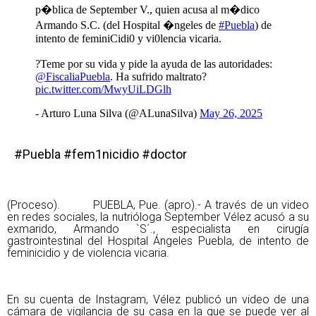
p�blica de September V., quien acusa al m�dico
Armando S.C. (del Hospital �ngeles de
#Puebla
) de
intento de feminiCidi0 y vi0lencia vicaria.
?Teme por su vida y pide la ayuda de las autoridades:
@FiscaliaPuebla
. Ha sufrido maltrato?
pic.twitter.com/MwyUiLDGlh
- Arturo Luna Silva (@ALunaSilva)
May 26, 2025
#Puebla #fem1nicidio #doctor
(Proceso). PUEBLA, Pue. (apro).- A través de un video
en redes sociales, la nutrióloga September Vélez acusó a su
exmarido, Armando `S´., especialista en cirugía
gastrointestinal del Hospital Ángeles Puebla, de intento de
feminicidio y de violencia vicaria.
En su cuenta de Instagram, Vélez publicó un video de una
cámara de vigilancia de su casa en la que se puede ver al