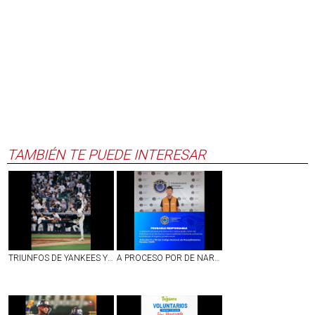
TAMBIÉN TE PUEDE INTERESAR
TRIUNFOS DE YANKEES Y BOSTON EN LA JORNADA DEL LUNES EN LAS GRANDES LIGAS
A PROCESO POR DE NARCOMENUDEO SUJETO DETENIDO EN EJIDO DE PEÑUELAS, AGS