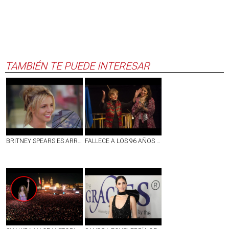
TAMBIÉN TE PUEDE INTERESAR
BRITNEY SPEARS ES ARRESTADA POR CONDUCIR EBRIA EN CALIFORNIA; ESTO SE SABE
FALLECE A LOS 96 AÑOS ANA LUISA PELUFFO, ACTRIZ DE LA ÉPOCA DE ORO DEL CINE MEXICANO