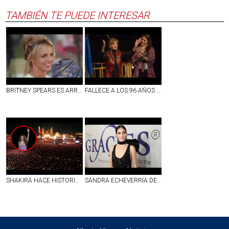
TAMBIÉN TE PUEDE INTERESAR
BRITNEY SPEARS ES ARRESTADA POR CONDUCIR EBRIA EN CALIFORNIA; ESTO SE SABE
FALLECE A LOS 96 AÑOS ANA LUISA PELUFFO, ACTRIZ DE LA ÉPOCA DE ORO DEL CINE MEXICANO
SHAKIRA HACE HISTORIA EN EL ZÓCALO CON MÁS DE 400 MIL ASISTENTES EN UNA NOCHE INOLVIDABLE
SANDRA ECHEVERRÍA DENUNCIA SER VÍCTIMA DE PRESUNTO FRAUDE MILLONARIO