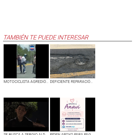
TAMBIÉN TE PUEDE INTERESAR
MOTOCICLISTA AGREDIÓ A UNOS ABUELITOS EN JESÚS MARÍA Y TERMINÓ SIENDO GOLPEADO | VIDEO
DEFICIENTE REPARACIÓN DE BACHE EN CALLE LÓPEZ VELARDE EN EL PRIMER CUADRO DE AGUASCALIENTES
SE BUSCA A SERGIO ALDAIR LÓPEZ GARCÍA DE 16 AÑOS, DESAPARECIDO EN JALISCO
PIDEN APOYO PARA PAGAR GASTOS MÉDICOS DE UNA PEQUEÑA QUE SUFRIÓ UN DERRAME CEREBRAL