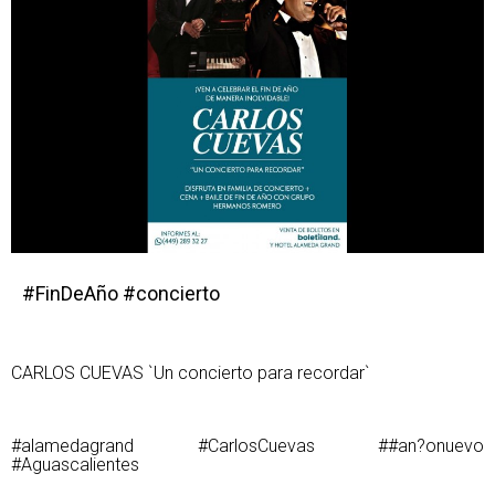
#FinDeAño #concierto
CARLOS CUEVAS `Un concierto para recordar`
#alamedagrand #CarlosCuevas ##an?onuevo
#Aguascalientes