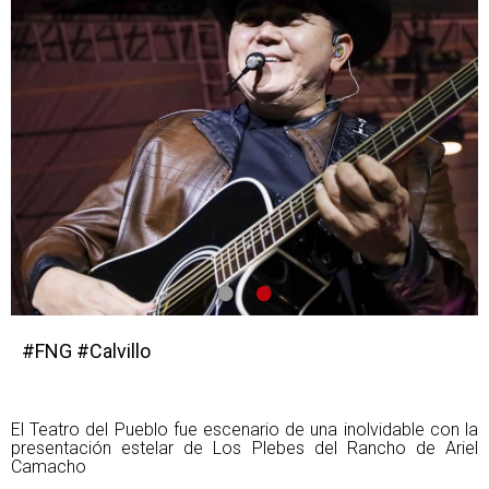
•
•
#FNG #Calvillo
El Teatro del Pueblo fue escenario de una inolvidable con la
presentación estelar de Los Plebes del Rancho de Ariel
Camacho