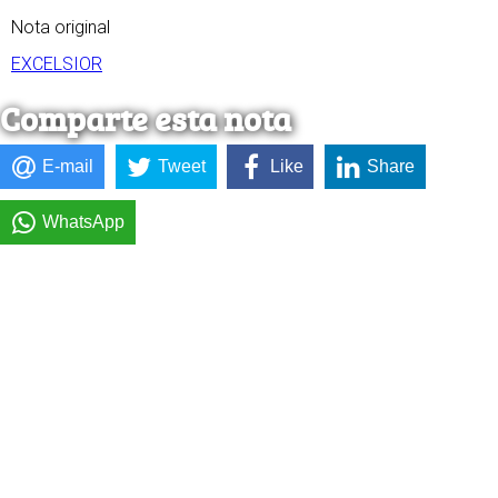
Nota original
EXCELSIOR
Comparte esta nota
E-mail
Tweet
Like
Share
WhatsApp