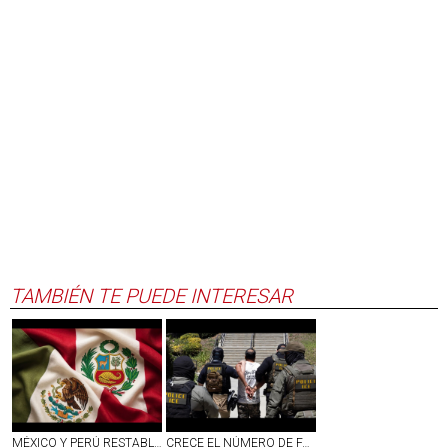
TAMBIÉN TE PUEDE INTERESAR
MÉXICO Y PERÚ RESTABLECEN RELACIONES DIPLOMÁTICAS
CRECE EL NÚMERO DE FAMILIAS SEPARADAS POR ICE; 17 MIL DETENIDOS SON PADRES DE NIÑOS ESTADOUNIDENSES