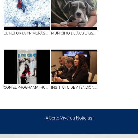
EU REPORTA PRIMERAS DOS MUERTES POR `DIARREA EXPLOSIVA´ A CAUSA DE CYCLOSPORA; SUMAN MÁS DE 4 MIL CASOS CONFIRMADOS
MUNICIPIO DE AGS E ISSEA REALIZARÁN ESTERILIZACIONES GRATUITAS EN LA COLONIA LA SOLEDAD
CON EL PROGRAMA `HUELLAS´ PERRITOS DE ASISTENCIA DARÁN APOYO EMOCIONAL A NIÑOS CON CÁNCER EN EL CHMH | VIDEO
INSTITUTO DE ATENCIÓN INTEGRAL DE ENFERMEDADES RENALES COMIENZA A DAR RESULTADOS CON LA DISMINUCIÓN DE NUEVOS CASOS EN AGUASCALIENTES
Alberto Viveros Noticias