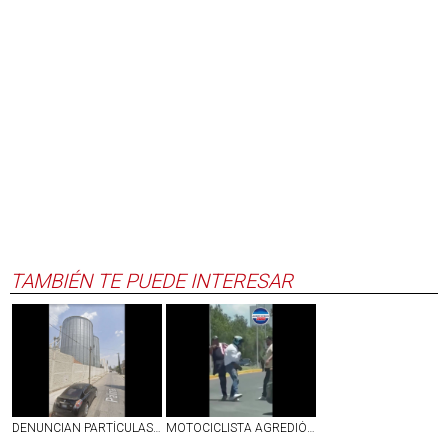
TAMBIÉN TE PUEDE INTERESAR
DENUNCIAN PARTÍCULAS EN EL AMBIENTE QUE ARROJA PLANTA EN CONVENCIÓN Y ZARAGOZA EN AGS
MOTOCICLISTA AGREDIÓ A UNOS ABUELITOS EN JESÚS MARÍA Y TERMINÓ SIENDO GOLPEADO | VIDEO