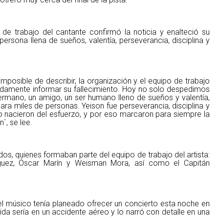
de trabajo del cantante confirmó la noticia y enalteció su
ersona llena de sueños, valentía, perseverancia, disciplina y
mposible de describir, la organización y el equipo de trabajo
damente informar su fallecimiento. Hoy no solo despedimos
hermano, un amigo, un ser humano lleno de sueños y valentía,
para miles de personas. Yeison fue perseverancia, disciplina y
o nacieron del esfuerzo, y por eso marcaron para siempre la
n`, se lee.
dos, quienes formaban parte del equipo de trabajo del artista:
íguez, Óscar Marín y Weisman Mora, así como el Capitán
el músico tenía planeado ofrecer un concierto esta noche en
tida sería en un accidente aéreo y lo narró con detalle en una