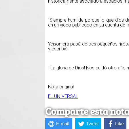
históricamente asociado a espacios m
`Siempre humilde porque lo que dios da
en un video publicado en su cuenta de 
Yeison era papá de tres pequeños hijos
y escribió:
`¡La gloria de Dios! Nos cuidó otro añ
Nota original
EL UNIVERSAL
Comparte esta not
E-mail
Tweet
Like