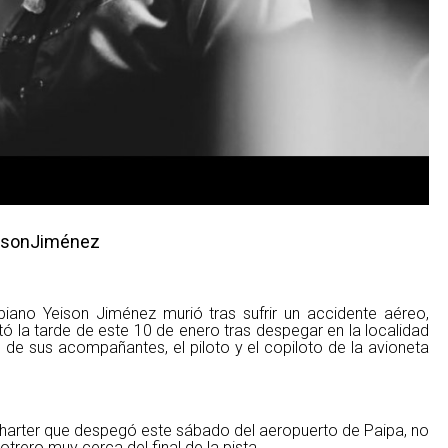
isonJiménez
no Yeison Jiménez murió tras sufrir un accidente aéreo,
ó la tarde de este 10 de enero tras despegar en la localidad
s de sus acompañantes, el piloto y el copiloto de la avioneta
charter que despegó este sábado del aeropuerto de Paipa, no
otrero muy cerca del final de la pista.