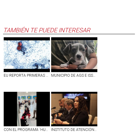
TAMBIÉN TE PUEDE INTERESAR
EU REPORTA PRIMERAS DOS MUERTES POR `DIARREA EXPLOSIVA´ A CAUSA DE CYCLOSPORA; SUMAN MÁS DE 4 MIL CASOS CONFIRMADOS
MUNICIPIO DE AGS E ISSEA REALIZARÁN ESTERILIZACIONES GRATUITAS EN LA COLONIA LA SOLEDAD
CON EL PROGRAMA `HUELLAS´ PERRITOS DE ASISTENCIA DARÁN APOYO EMOCIONAL A NIÑOS CON CÁNCER EN EL CHMH | VIDEO
INSTITUTO DE ATENCIÓN INTEGRAL DE ENFERMEDADES RENALES COMIENZA A DAR RESULTADOS CON LA DISMINUCIÓN DE NUEVOS CASOS EN AGUASCALIENTES