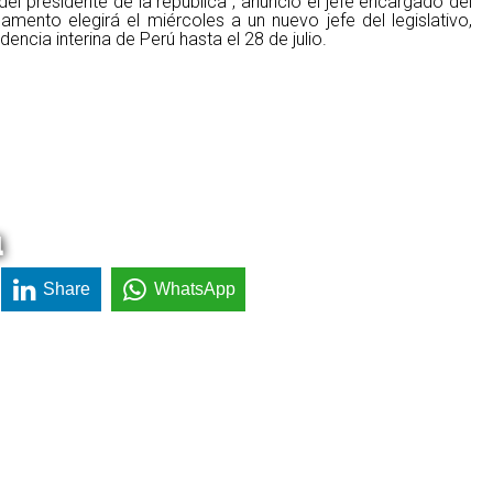
del presidente de la república`, anunció el jefe encargado del
amento elegirá el miércoles a un nuevo jefe del legislativo,
ncia interina de Perú hasta el 28 de julio.
a
Share
WhatsApp