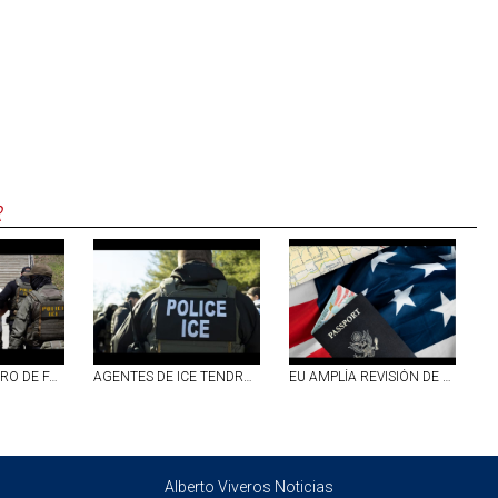
R
CRECE EL NÚMERO DE FAMILIAS SEPARADAS POR ICE; 17 MIL DETENIDOS SON PADRES DE NIÑOS ESTADOUNIDENSES
AGENTES DE ICE TENDRÁN CÁMARAS CORPORALES PARA FINALES DE SEPTIEMBRE; PUBLICARÁN VIDEOS SOLO SI RESPONDEN A `INTERESES´ DE LA AGENCIA
EU AMPLÍA REVISIÓN DE REDES SOCIALES PARA VISAS; INCLUYE A CIERTOS MEXICANOS Y PERIODISTAS EXTRANJEROS
Alberto Viveros Noticias