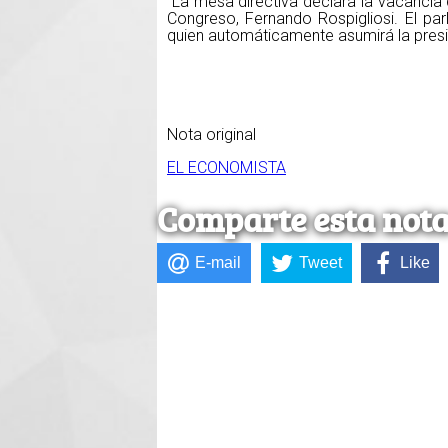
`La mesa directiva declara la vacancia 
Congreso, Fernando Rospigliosi. El parl
quien automáticamente asumirá la preside
Nota original
EL ECONOMISTA
Comparte esta not
E-mail
Tweet
Like