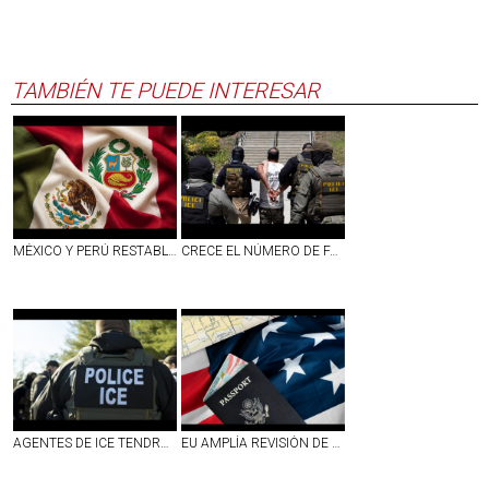
TAMBIÉN TE PUEDE INTERESAR
MÉXICO Y PERÚ RESTABLECEN RELACIONES DIPLOMÁTICAS
CRECE EL NÚMERO DE FAMILIAS SEPARADAS POR ICE; 17 MIL DETENIDOS SON PADRES DE NIÑOS ESTADOUNIDENSES
AGENTES DE ICE TENDRÁN CÁMARAS CORPORALES PARA FINALES DE SEPTIEMBRE; PUBLICARÁN VIDEOS SOLO SI RESPONDEN A `INTERESES´ DE LA AGENCIA
EU AMPLÍA REVISIÓN DE REDES SOCIALES PARA VISAS; INCLUYE A CIERTOS MEXICANOS Y PERIODISTAS EXTRANJEROS