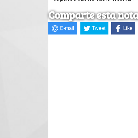
Comparte esta not
E-mail
Tweet
Like