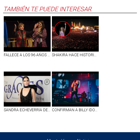
TAMBIÉN TE PUEDE INTERESAR
FALLECE A LOS 96 AÑOS ANA LUISA PELUFFO, ACTRIZ DE LA ÉPOCA DE ORO DEL CINE MEXICANO
SHAKIRA HACE HISTORIA EN EL ZÓCALO CON MÁS DE 400 MIL ASISTENTES EN UNA NOCHE INOLVIDABLE
SANDRA ECHEVERRÍA DENUNCIA SER VÍCTIMA DE PRESUNTO FRAUDE MILLONARIO
CONFIRMAN A BILLY IDOL PARA CERRAR FESTIVAL CULTURAL DE ZACATECAS 2026