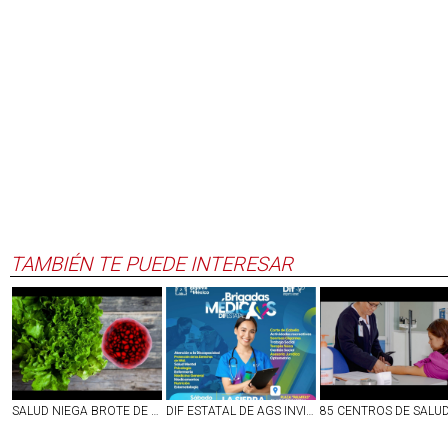
TAMBIÉN TE PUEDE INTERESAR
SALUD NIEGA BROTE DE DIARREA EXPLOSIVA EN MÉXICO; `NO HAY MOTIVO DE ALARMA´
DIF ESTATAL DE AGS INVITA A LAS FAMILIAS DE VILLA JUÁREZ A BRIGADA MÉDICA GRATUITA ESTE 8 DE AGOSTO