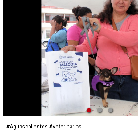
•
•
•
#Aguascalientes #veterinarios