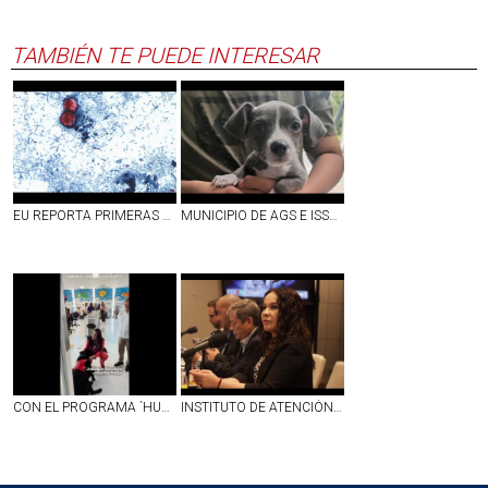
TAMBIÉN TE PUEDE INTERESAR
EU REPORTA PRIMERAS DOS MUERTES POR `DIARREA EXPLOSIVA´ A CAUSA DE CYCLOSPORA; SUMAN MÁS DE 4 MIL CASOS CONFIRMADOS
MUNICIPIO DE AGS E ISSEA REALIZARÁN ESTERILIZACIONES GRATUITAS EN LA COLONIA LA SOLEDAD
CON EL PROGRAMA `HUELLAS´ PERRITOS DE ASISTENCIA DARÁN APOYO EMOCIONAL A NIÑOS CON CÁNCER EN EL CHMH | VIDEO
INSTITUTO DE ATENCIÓN INTEGRAL DE ENFERMEDADES RENALES COMIENZA A DAR RESULTADOS CON LA DISMINUCIÓN DE NUEVOS CASOS EN AGUASCALIENTES