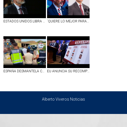
ESTADOS UNIDOS LIBRA ORDEN DE APREHENSIÓN CONTRA ADÁN AUGUSTO LÓPEZ
`QUIERE LO MEJOR PARA SU PAÍS´: DEA RECONOCE A OMAR GARCÍA HARFUCH
ESPAÑA DESMANTELA CÉLULA DEL CJNG QUE TRAFICABA METANFETAMINA DILUIDA EN VAINILLA
EU ANUNCIA SU RECOMPENSA MÁS ALTA PARA UN NARCO MEXICANO: OFRECE 25 MDD POR JUAN CARLOS VALENCIA
Alberto Viveros Noticias