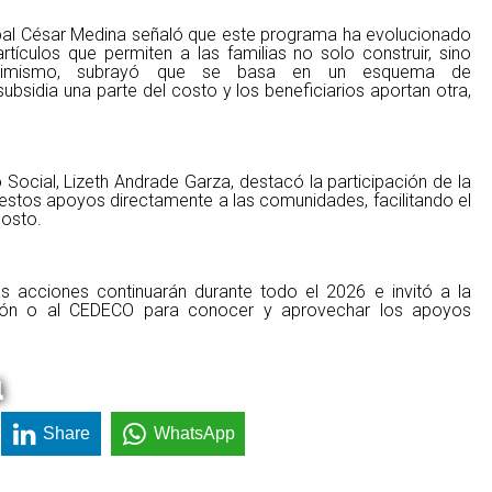
cipal César Medina señaló que este programa ha evolucionado
tículos que permiten a las familias no solo construir, sino
 Asimismo, subrayó que se basa en un esquema de
ubsidia una parte del costo y los beneficiarios aportan otra,
o Social, Lizeth Andrade Garza, destacó la participación de la
 estos apoyos directamente a las comunidades, facilitando el
costo.
tas acciones continuarán durante todo el 2026 e invitó a la
ión o al CEDECO para conocer y aprovechar los apoyos
a
Share
WhatsApp