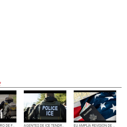
R
CRECE EL NÚMERO DE FAMILIAS SEPARADAS POR ICE; 17 MIL DETENIDOS SON PADRES DE NIÑOS ESTADOUNIDENSES
AGENTES DE ICE TENDRÁN CÁMARAS CORPORALES PARA FINALES DE SEPTIEMBRE; PUBLICARÁN VIDEOS SOLO SI RESPONDEN A `INTERESES´ DE LA AGENCIA
EU AMPLÍA REVISIÓN DE REDES SOCIALES PARA VISAS; INCLUYE A CIERTOS MEXICANOS Y PERIODISTAS EXTRANJEROS