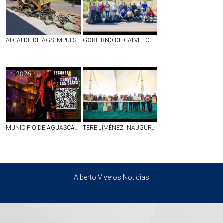
ALCALDE DE AGS IMPULSA PROGRAMA DE REHABILITACIÓN DE CICLOVÍAS
GOBIERNO DE CALVILLO LLEVÓ EL PROGRAMA ´SÁBADO EN TU COMUNIDAD´ A EL MAGUEY
MUNICIPIO DE AGUASCALIENTES ABRE CONVOCATORIA PARA EL ESPECTÁCULO «MITOS Y LEYENDAS 2026»
TERE JIMÉNEZ INAUGURA LA FERIA INTERNACIONAL DEL CABALLO, QUE POR 10 DÍAS CONVERTIRÁ A AGUASCALIENTES EN LA CAPITAL ECUESTRE DE AMÉRICA
Alberto Viveros Noticias