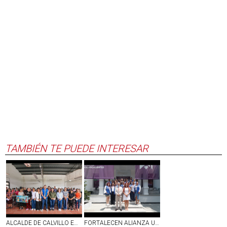
TAMBIÉN TE PUEDE INTERESAR
ALCALDE DE CALVILLO ENTREGA APOYOS EN COMUNIDADES
FORTALECEN ALIANZA UAA E IMMA PARA IMPULSAR EL DESARROLLO INTEGRAL DE LAS MUJERES UNIVERSITARIAS DE AGS