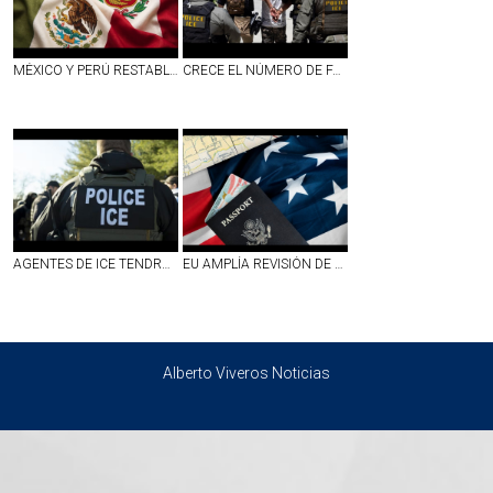
MÉXICO Y PERÚ RESTABLECEN RELACIONES DIPLOMÁTICAS
CRECE EL NÚMERO DE FAMILIAS SEPARADAS POR ICE; 17 MIL DETENIDOS SON PADRES DE NIÑOS ESTADOUNIDENSES
AGENTES DE ICE TENDRÁN CÁMARAS CORPORALES PARA FINALES DE SEPTIEMBRE; PUBLICARÁN VIDEOS SOLO SI RESPONDEN A `INTERESES´ DE LA AGENCIA
EU AMPLÍA REVISIÓN DE REDES SOCIALES PARA VISAS; INCLUYE A CIERTOS MEXICANOS Y PERIODISTAS EXTRANJEROS
Alberto Viveros Noticias