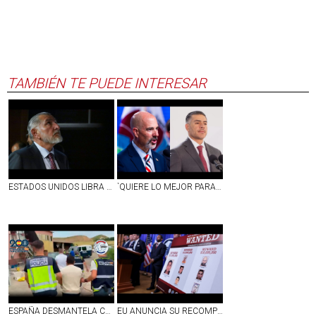
TAMBIÉN TE PUEDE INTERESAR
ESTADOS UNIDOS LIBRA ORDEN DE APREHENSIÓN CONTRA ADÁN AUGUSTO LÓPEZ
`QUIERE LO MEJOR PARA SU PAÍS´: DEA RECONOCE A OMAR GARCÍA HARFUCH
ESPAÑA DESMANTELA CÉLULA DEL CJNG QUE TRAFICABA METANFETAMINA DILUIDA EN VAINILLA
EU ANUNCIA SU RECOMPENSA MÁS ALTA PARA UN NARCO MEXICANO: OFRECE 25 MDD POR JUAN CARLOS VALENCIA