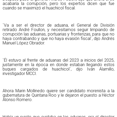
acabaría la corrupción, pero los expertos dicen que fue
cuando se maximizó el huachicol fiscal.
`Va a ser el director de aduana, el General de División
retirado André Foullon, y necesitamos seguir limpiando de
corrupción las aduanas, portuarias y fronterizas, para que no
haya contrabando y que no haya evasión fiscal´, dijo Andrés
Manuel López Obrador.
`Él estuvo al frente de aduanas del 2023 a inicios del 2025,
justamente en la época en donde estaban llegando estos
buques cargados de huachicol´, dijo Iván Alamillo,
investigador MCCI.
Ahora Marin Mollinedo quiere ser candidato morenista a la
gubernatura de Quintana Roo y le dejaron el puesto a Héctor
Alonso Romero.
Había un sujeto que cuidaba en las aduanas, era el director