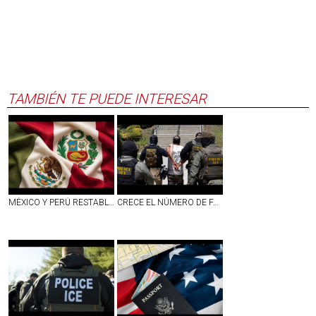
TAMBIÉN TE PUEDE INTERESAR
MÉXICO Y PERÚ RESTABLECEN RELACIONES DIPLOMÁTICAS
CRECE EL NÚMERO DE FAMILIAS SEPARADAS POR ICE; 17 MIL DETENIDOS SON PADRES DE NIÑOS ESTADOUNIDENSES