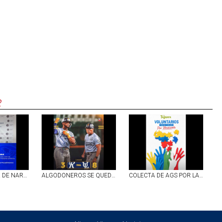
R
A PROCESO POR DE NARCOMENUDEO SUJETO DETENIDO EN EJIDO DE PEÑUELAS, AGS
ALGODONEROS SE QUEDAN CON LA SERIE ANTE RIELEROS
COLECTA DE AGS POR LAS VÍCTIMAS DEL TEMBLOR DE VENEZUELA