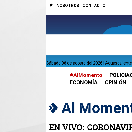
|
|
NOSOTROS
CONTACTO
sábado 08 de agosto del 2026 | Aguascalient
#AlMomento
POLICIA
ECONOMÍA
OPINIÓN
Al Momen
EN VIVO: CORONAVI