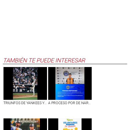
TAMBIÉN TE PUEDE INTERESAR
TRIUNFOS DE YANKEES Y BOSTON EN LA JORNADA DEL LUNES EN LAS GRANDES LIGAS
A PROCESO POR DE NARCOMENUDEO SUJETO DETENIDO EN EJIDO DE PEÑUELAS, AGS