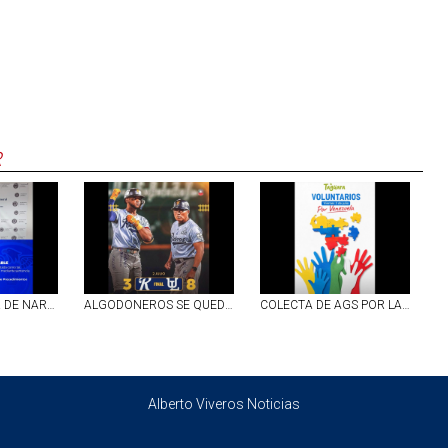
R
A PROCESO POR DE NARCOMENUDEO SUJETO DETENIDO EN EJIDO DE PEÑUELAS, AGS
ALGODONEROS SE QUEDAN CON LA SERIE ANTE RIELEROS
COLECTA DE AGS POR LAS VÍCTIMAS DEL TEMBLOR DE VENEZUELA
Alberto Viveros Noticias