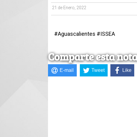
21 de Enero, 2022
#Aguascalientes #ISSEA
Comparte esta not
E-mail
Tweet
Like