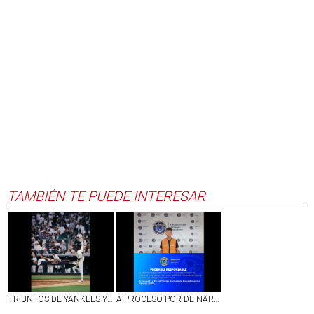
TAMBIÉN TE PUEDE INTERESAR
TRIUNFOS DE YANKEES Y BOSTON EN LA JORNADA DEL LUNES EN LAS GRANDES LIGAS
A PROCESO POR DE NARCOMENUDEO SUJETO DETENIDO EN EJIDO DE PEÑUELAS, AGS