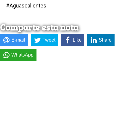
#Aguascalientes
Comparte esta nota
E-mail
Tweet
Like
Share
WhatsApp